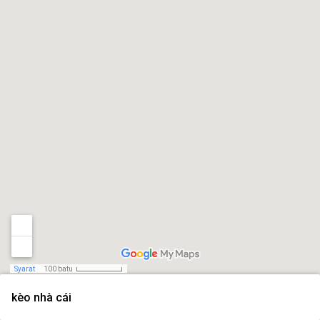
Syarat
100 batu
kèo nhà cái